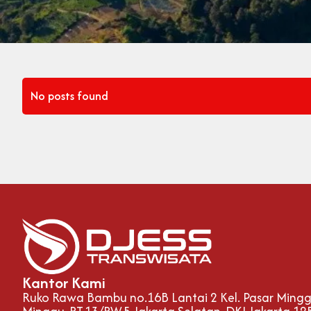
No posts found
Kantor Kami
Ruko Rawa Bambu no.16B Lantai 2 Kel. Pasar Minggu