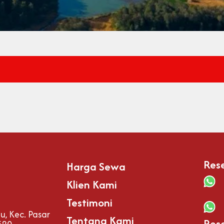
Rese
Harga Sewa
Klien Kami
Testimoni
, Kec. Pasar
Tentang Kami
Rese