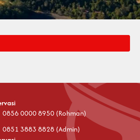
rvasi
0856 0000 8950 (Rohman)
0851 3883 8828 (Admin)
rvasi