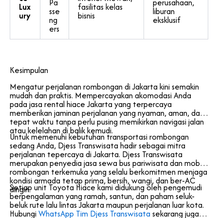
Pa
perusahaan,
Lux
fasilitas kelas
sse
liburan
ury
bisnis
ng
eksklusif
ers
Kesimpulan
Mengatur perjalanan rombongan di Jakarta kini semakin
mudah dan praktis. Mempercayakan akomodasi Anda
pada jasa rental hiace Jakarta yang terpercaya
memberikan jaminan perjalanan yang nyaman, aman, dan
tepat waktu tanpa perlu pusing memikirkan navigasi jalan
atau kelelahan di balik kemudi.
Untuk memenuhi kebutuhan transportasi rombongan
sedang Anda, Djess Transwisata hadir sebagai mitra
perjalanan tepercaya di Jakarta. Djess Transwisata
merupakan penyedia jasa sewa bus pariwisata dan mobil
rombongan terkemuka yang selalu berkomitmen menjaga
kondisi armada tetap prima, bersih, wangi, dan ber-AC
Setiap unit Toyota Hiace kami didukung oleh pengemudi
dingin.
berpengalaman yang ramah, santun, dan paham seluk-
beluk rute lalu lintas Jakarta maupun perjalanan luar kota.
Hubungi
WhatsApp Tim Djess Transwisata
sekarang juga