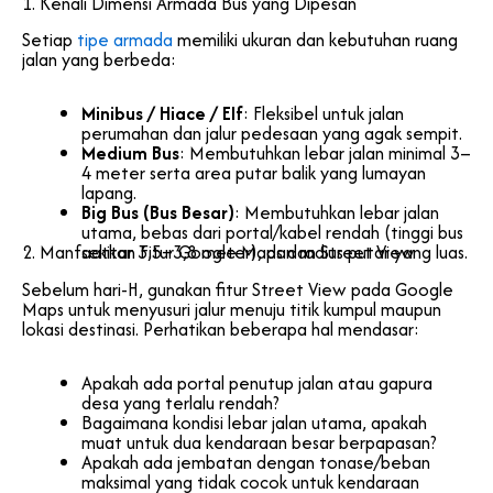
1. Kenali Dimensi Armada Bus yang Dipesan
Setiap
tipe armada
memiliki ukuran dan kebutuhan ruang
jalan yang berbeda:
Minibus / Hiace / Elf
: Fleksibel untuk jalan
perumahan dan jalur pedesaan yang agak sempit.
Medium Bus
: Membutuhkan lebar jalan minimal 3–
4 meter serta area putar balik yang lumayan
lapang.
Big Bus (Bus Besar)
: Membutuhkan lebar jalan
utama, bebas dari portal/kabel rendah (tinggi bus
2. Manfaatkan Fitur Google Maps dan Street View
sekitar 3,5–3,8 meter), dan radius putar yang luas.
Sebelum hari-H, gunakan fitur Street View pada Google
Maps untuk menyusuri jalur menuju titik kumpul maupun
lokasi destinasi. Perhatikan beberapa hal mendasar:
Apakah ada portal penutup jalan atau gapura
desa yang terlalu rendah?
Bagaimana kondisi lebar jalan utama, apakah
muat untuk dua kendaraan besar berpapasan?
Apakah ada jembatan dengan tonase/beban
maksimal yang tidak cocok untuk kendaraan