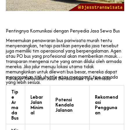
Pentingnya Komunikasi dengan Penyedia Jasa Sewa Bus
Menemukan penawaran bus pariwisata murah tentu
menyenangkan, tetapi pastikan penyedia jasa tersebut
juga memiliki tim operasional yang berpengalaman. Agen
atau PO bus yang profesional akan memberikan masukan
transparan mengenai rute yang aman dilalui oleh armada
mereka. Jika jalur menuju lokasi utama tidak
memungkinkan untuk dilewati bus besar, mereka dapat
menyarankan titik shuttle atau mengganti tipe armada
Panduan Kelayakan Jalan Berdasarkan Tipe Armada
yang lebih sesuai.
Tip
e
Lebar
Rekomend
Potensi
Ar
Jalan
asi
Kendala
ma
Minim
Pengguna
Jalanan
da
al
an
Bus