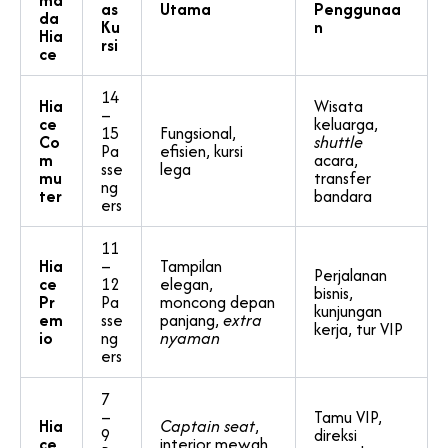
ma
as
Utama
Penggunaa
da
Ku
n
Hia
rsi
ce
14
Hia
Wisata
–
ce
keluarga,
15
Fungsional,
Co
shuttle
Pa
efisien, kursi
m
acara,
sse
lega
mu
transfer
ng
ter
bandara
ers
11
Hia
–
Tampilan
Perjalanan
ce
12
elegan,
bisnis,
Pr
Pa
moncong depan
kunjungan
em
sse
panjang,
extra
kerja, tur VIP
io
ng
nyaman
ers
7
–
Tamu VIP,
Hia
Captain seat
,
9
direksi
ce
interior mewah,