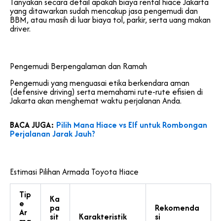
Tanyakan secara detail apakah biaya rental hiace Jakarta
yang ditawarkan sudah mencakup jasa pengemudi dan
BBM, atau masih di luar biaya tol, parkir, serta uang makan
driver.
Pengemudi Berpengalaman dan Ramah
Pengemudi yang menguasai etika berkendara aman
(defensive driving) serta memahami rute-rute efisien di
Jakarta akan menghemat waktu perjalanan Anda.
BACA JUGA:
Pilih Mana Hiace vs Elf untuk Rombongan
Perjalanan Jarak Jauh?
Estimasi Pilihan Armada Toyota Hiace
Tip
Ka
e
pa
Rekomenda
Ar
sit
Karakteristik
si