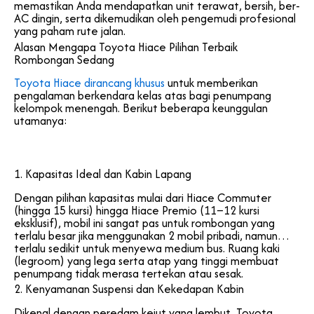
memastikan Anda mendapatkan unit terawat, bersih, ber-
AC dingin, serta dikemudikan oleh pengemudi profesional
yang paham rute jalan.
Alasan Mengapa Toyota Hiace Pilihan Terbaik
Rombongan Sedang
Toyota Hiace dirancang khusus
untuk memberikan
pengalaman berkendara kelas atas bagi penumpang
kelompok menengah. Berikut beberapa keunggulan
utamanya:
1. Kapasitas Ideal dan Kabin Lapang
Dengan pilihan kapasitas mulai dari Hiace Commuter
(hingga 15 kursi) hingga Hiace Premio (11–12 kursi
eksklusif), mobil ini sangat pas untuk rombongan yang
terlalu besar jika menggunakan 2 mobil pribadi, namun
terlalu sedikit untuk menyewa medium bus. Ruang kaki
(legroom) yang lega serta atap yang tinggi membuat
penumpang tidak merasa tertekan atau sesak.
2. Kenyamanan Suspensi dan Kekedapan Kabin
Dikenal dengan peredam kejut yang lembut, Toyota