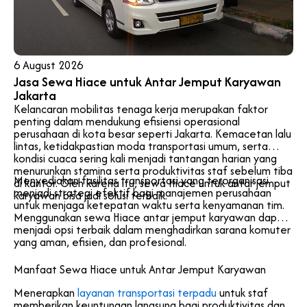
6 August 2026
Jasa Sewa Hiace untuk Antar Jemput Karyawan
Jakarta
Kelancaran mobilitas tenaga kerja merupakan faktor
penting dalam mendukung efisiensi operasional
perusahaan di kota besar seperti Jakarta. Kemacetan lalu
lintas, ketidakpastian moda transportasi umum, serta
kondisi cuaca sering kali menjadi tantangan harian yang
menurunkan stamina serta produktivitas staf sebelum tiba
Menyediakan fasilitas transportasi yang terorganisasi
di kantor. Oleh karena itu, sewa Hiace untuk antar jemput
menjadi strategi efektif bagi manajemen perusahaan
karyawan bisa jadi solusi terbaik.
untuk menjaga ketepatan waktu serta kenyamanan tim.
Menggunakan sewa Hiace antar jemput karyawan dapat
menjadi opsi terbaik dalam menghadirkan sarana komuter
yang aman, efisien, dan profesional.
Manfaat Sewa Hiace untuk Antar Jemput Karyawan
Menerapkan
layanan transportasi terpadu
untuk staf
memberikan keuntungan langsung bagi produktivitas dan