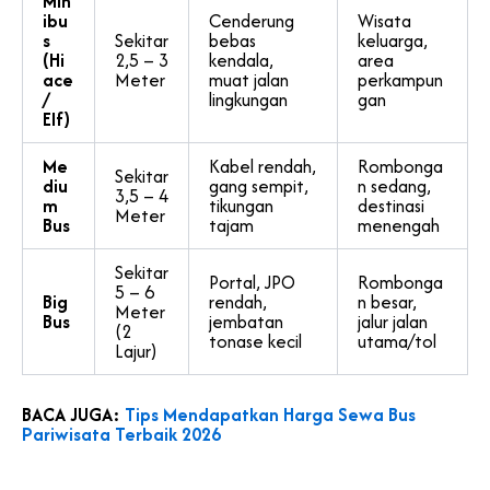
Min
ibu
Cenderung
Wisata
s
Sekitar
bebas
keluarga,
(Hi
2,5 – 3
kendala,
area
ace
Meter
muat jalan
perkampun
/
lingkungan
gan
Elf)
Me
Kabel rendah,
Rombonga
Sekitar
diu
gang sempit,
n sedang,
3,5 – 4
m
tikungan
destinasi
Meter
Bus
tajam
menengah
Sekitar
Portal, JPO
Rombonga
5 – 6
Big
rendah,
n besar,
Meter
Bus
jembatan
jalur jalan
(2
tonase kecil
utama/tol
Lajur)
BACA JUGA:
Tips Mendapatkan Harga Sewa Bus
Pariwisata Terbaik 2026