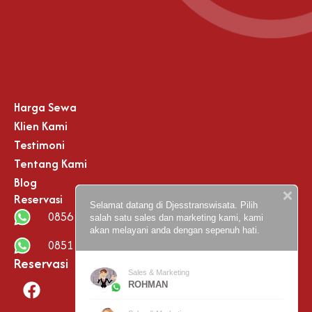
Harga Sewa
Klien Kami
Testimoni
Tentang Kami
Blog
Reservasi
Selamat datang di Djesstranswisata. Pilih
0856 0000 8950 (Rohman)
salah satu sales dan marketing kami, kami
akan melayani anda dengan sepenuh hati.
0851 3883 8828 (Admin)
Reservasi
Sales & Marketing
F
I
X
ROHMAN
a
n
-