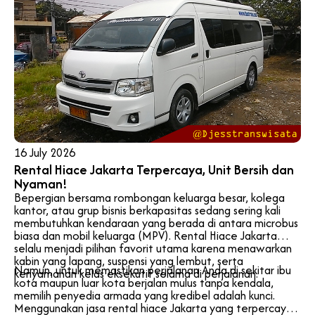
16 July 2026
Rental Hiace Jakarta Terpercaya, Unit Bersih dan
Nyaman!
Bepergian bersama rombongan keluarga besar, kolega
kantor, atau grup bisnis berkapasitas sedang sering kali
membutuhkan kendaraan yang berada di antara microbus
biasa dan mobil keluarga (MPV). Rental Hiace Jakarta
selalu menjadi pilihan favorit utama karena menawarkan
kabin yang lapang, suspensi yang lembut, serta
Namun, untuk memastikan perjalanan Anda di sekitar ibu
kenyamanan kelas eksekutif selama di perjalanan.
kota maupun luar kota berjalan mulus tanpa kendala,
memilih penyedia armada yang kredibel adalah kunci.
Menggunakan jasa rental hiace Jakarta yang terpercaya