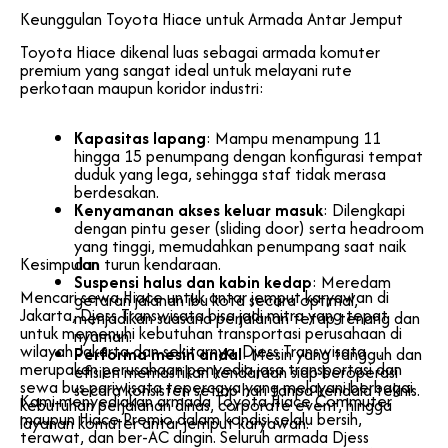
Keunggulan Toyota Hiace untuk Armada Antar Jemput
Toyota Hiace dikenal luas sebagai armada komuter
premium yang sangat ideal untuk melayani rute
perkotaan maupun koridor industri:
Kapasitas lapang
: Mampu menampung 11
hingga 15 penumpang dengan konfigurasi tempat
duduk yang lega, sehingga staf tidak merasa
berdesakan.
Kenyamanan akses keluar masuk
: Dilengkapi
dengan pintu geser (sliding door) serta headroom
yang tinggi, memudahkan penumpang saat naik
Kesimpulan
dan turun kendaraan.
Suspensi halus dan kabin kedap
: Meredam
Mencari sewa Hiace untuk antar jemput karyawan di
getaran jalanan ibu kota secara optimal,
Jakarta, Djess Transwisata bisa jadi mitra yang tepat
menjadikan suasana perjalanan tetap tenang dan
untuk memenuhi kebutuhan transportasi perusahaan di
nyaman.
wilayah Jakarta dan sekitarnya. Djess Transwisata
Performa mesin andal
: Mesin yang tangguh dan
merupakan perusahaan penyedia jasa transportasi dan
efisien memastikan kendaraan siap beroperasi
sewa bus pariwisata tepercaya yang melayani berbagai
secara konsisten setiap hari tanpa kendala teknis.
Kami menyediakan armada Toyota Hiace Commuter
kebutuhan perjalanan dinas, corporate event, hingga
maupun Hiace Premio dalam kondisi selalu bersih,
layanan komuter antar jemput karyawan.
terawat, dan ber-AC dingin. Seluruh armada Djess