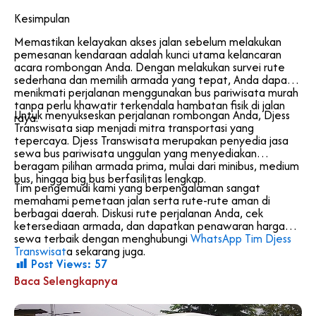
Kesimpulan
Memastikan kelayakan akses jalan sebelum melakukan
pemesanan kendaraan adalah kunci utama kelancaran
acara rombongan Anda. Dengan melakukan survei rute
sederhana dan memilih armada yang tepat, Anda dapat
menikmati perjalanan menggunakan bus pariwisata murah
tanpa perlu khawatir terkendala hambatan fisik di jalan
Untuk menyukseskan perjalanan rombongan Anda, Djess
raya.
Transwisata siap menjadi mitra transportasi yang
tepercaya. Djess Transwisata merupakan penyedia jasa
sewa bus pariwisata unggulan yang menyediakan
beragam pilihan armada prima, mulai dari minibus, medium
bus, hingga big bus berfasilitas lengkap.
Tim pengemudi kami yang berpengalaman sangat
memahami pemetaan jalan serta rute-rute aman di
berbagai daerah. Diskusi rute perjalanan Anda, cek
ketersediaan armada, dan dapatkan penawaran harga
sewa terbaik dengan menghubungi
WhatsApp Tim Djess
Transwisat
a sekarang juga.
Post Views:
57
Baca Selengkapnya