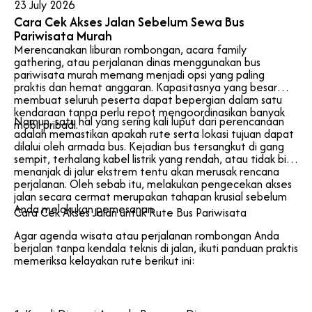
23 July 2026
Cara Cek Akses Jalan Sebelum Sewa Bus
Pariwisata Murah
Merencanakan liburan rombongan, acara family
gathering, atau perjalanan dinas menggunakan bus
pariwisata murah memang menjadi opsi yang paling
praktis dan hemat anggaran. Kapasitasnya yang besar
membuat seluruh peserta dapat bepergian dalam satu
kendaraan tanpa perlu repot mengoordinasikan banyak
Namun, satu hal yang sering kali luput dari perencanaan
mobil pribadi.
adalah memastikan apakah rute serta lokasi tujuan dapat
dilalui oleh armada bus. Kejadian bus tersangkut di gang
sempit, terhalang kabel listrik yang rendah, atau tidak bisa
menanjak di jalur ekstrem tentu akan merusak rencana
perjalanan. Oleh sebab itu, melakukan pengecekan akses
jalan secara cermat merupakan tahapan krusial sebelum
Anda melakukan pemesanan.
Cara Cek Akses Jalan untuk Rute Bus Pariwisata
Agar agenda wisata atau perjalanan rombongan Anda
berjalan tanpa kendala teknis di jalan, ikuti panduan praktis
memeriksa kelayakan rute berikut ini: