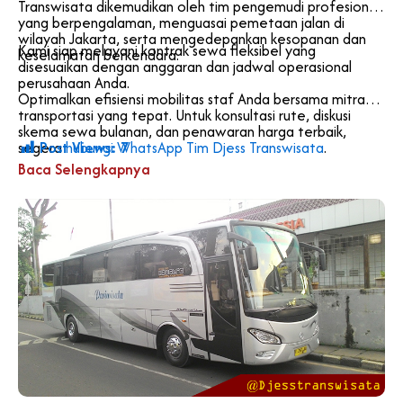
Transwisata dikemudikan oleh tim pengemudi profesional
yang berpengalaman, menguasai pemetaan jalan di
wilayah Jakarta, serta mengedepankan kesopanan dan
Kami siap melayani kontrak sewa fleksibel yang
keselamatan berkendara.
disesuaikan dengan anggaran dan jadwal operasional
perusahaan Anda.
Optimalkan efisiensi mobilitas staf Anda bersama mitra
transportasi yang tepat. Untuk konsultasi rute, diskusi
skema sewa bulanan, dan penawaran harga terbaik,
Post Views:
7
segera
hubungi WhatsApp Tim Djess Transwisata
.
Baca Selengkapnya