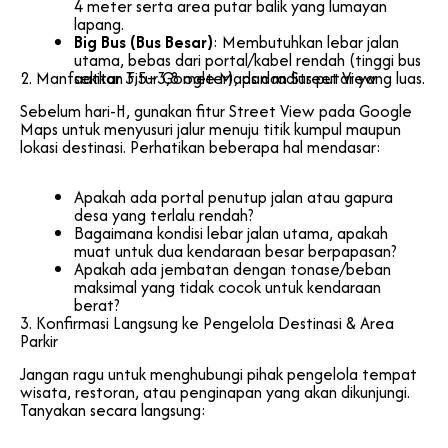
4 meter serta area putar balik yang lumayan
lapang.
Big Bus (Bus Besar)
: Membutuhkan lebar jalan
utama, bebas dari portal/kabel rendah (tinggi bus
2. Manfaatkan Fitur Google Maps dan Street View
sekitar 3,5–3,8 meter), dan radius putar yang luas.
Sebelum hari-H, gunakan fitur Street View pada Google
Maps untuk menyusuri jalur menuju titik kumpul maupun
lokasi destinasi. Perhatikan beberapa hal mendasar:
Apakah ada portal penutup jalan atau gapura
desa yang terlalu rendah?
Bagaimana kondisi lebar jalan utama, apakah
muat untuk dua kendaraan besar berpapasan?
Apakah ada jembatan dengan tonase/beban
maksimal yang tidak cocok untuk kendaraan
berat?
3. Konfirmasi Langsung ke Pengelola Destinasi & Area
Parkir
Jangan ragu untuk menghubungi pihak pengelola tempat
wisata, restoran, atau penginapan yang akan dikunjungi.
Tanyakan secara langsung: