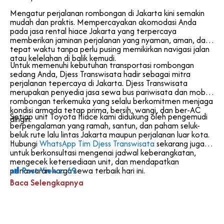
Mengatur perjalanan rombongan di Jakarta kini semakin
mudah dan praktis. Mempercayakan akomodasi Anda
pada jasa rental hiace Jakarta yang terpercaya
memberikan jaminan perjalanan yang nyaman, aman, dan
tepat waktu tanpa perlu pusing memikirkan navigasi jalan
atau kelelahan di balik kemudi.
Untuk memenuhi kebutuhan transportasi rombongan
sedang Anda, Djess Transwisata hadir sebagai mitra
perjalanan tepercaya di Jakarta. Djess Transwisata
merupakan penyedia jasa sewa bus pariwisata dan mobil
rombongan terkemuka yang selalu berkomitmen menjaga
kondisi armada tetap prima, bersih, wangi, dan ber-AC
Setiap unit Toyota Hiace kami didukung oleh pengemudi
dingin.
berpengalaman yang ramah, santun, dan paham seluk-
beluk rute lalu lintas Jakarta maupun perjalanan luar kota.
Hubungi
WhatsApp Tim Djess Transwisata
sekarang juga
untuk berkonsultasi mengenai jadwal keberangkatan,
mengecek ketersediaan unit, dan mendapatkan
Post Views:
69
penawaran harga sewa terbaik hari ini.
Baca Selengkapnya