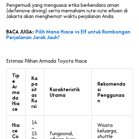
Pengemudi yang menguasai etika berkendara aman
(defensive driving) serta memahami rute-rute efisien di
Jakarta akan menghemat waktu perjalanan Anda.
BACA JUGA:
Pilih Mana Hiace vs Elf untuk Rombongan
Perjalanan Jarak Jauh?
Estimasi Pilihan Armada Toyota Hiace
Tip
Ka
e
pa
Rekomenda
Ar
sit
Karakteristik
si
ma
as
Utama
Penggunaa
da
Ku
n
Hia
rsi
ce
14
Hia
Wisata
–
ce
keluarga,
15
Fungsional,
Co
shuttle
Pa
efisien, kursi