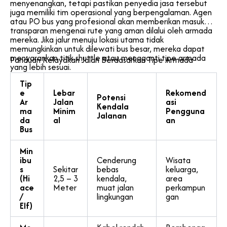
menyenangkan, tetapi pastikan penyedia jasa tersebut
juga memiliki tim operasional yang berpengalaman. Agen
atau PO bus yang profesional akan memberikan masukan
transparan mengenai rute yang aman dilalui oleh armada
mereka. Jika jalur menuju lokasi utama tidak
memungkinkan untuk dilewati bus besar, mereka dapat
menyarankan titik shuttle atau mengganti tipe armada
Panduan Kelayakan Jalan Berdasarkan Tipe Armada
yang lebih sesuai.
Tip
e
Lebar
Rekomend
Potensi
Ar
Jalan
asi
Kendala
ma
Minim
Pengguna
Jalanan
da
al
an
Bus
Min
ibu
Cenderung
Wisata
s
Sekitar
bebas
keluarga,
(Hi
2,5 – 3
kendala,
area
ace
Meter
muat jalan
perkampun
/
lingkungan
gan
Elf)