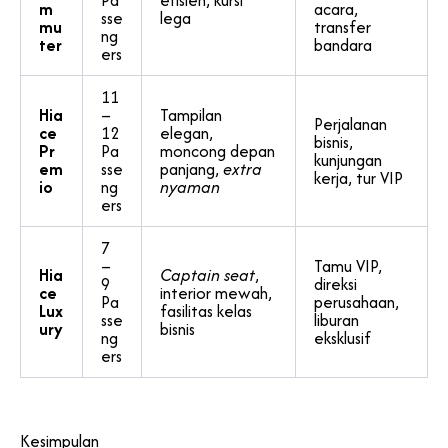
m
acara,
sse
lega
mu
transfer
ng
ter
bandara
ers
11
Hia
–
Tampilan
Perjalanan
ce
12
elegan,
bisnis,
Pr
Pa
moncong depan
kunjungan
em
sse
panjang,
extra
kerja, tur VIP
io
ng
nyaman
ers
7
–
Tamu VIP,
Hia
Captain seat
,
9
direksi
ce
interior mewah,
Pa
perusahaan,
Lux
fasilitas kelas
sse
liburan
ury
bisnis
ng
eksklusif
ers
Kesimpulan