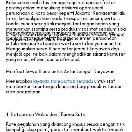
Kelancaran mobilitas tenaga kerja merupakan faktor
penting dalam mendukung efisiensi operasional
perusahaan di kota besar seperti Jakarta. Kemacetan lalu
lintas, ketidakpastian moda transportasi umum, serta
kondisi cuaca sering kali menjadi tantangan harian yang
menurunkan stamina serta produktivitas staf sebelum tiba
Menyediakan fasilitas transportasi yang terorganisasi
di kantor. Oleh karena itu, sewa Hiace untuk antar jemput
menjadi strategi efektif bagi manajemen perusahaan
karyawan bisa jadi solusi terbaik.
untuk menjaga ketepatan waktu serta kenyamanan tim.
Menggunakan sewa Hiace antar jemput karyawan dapat
menjadi opsi terbaik dalam menghadirkan sarana komuter
yang aman, efisien, dan profesional.
Manfaat Sewa Hiace untuk Antar Jemput Karyawan
Menerapkan
layanan transportasi terpadu
untuk staf
memberikan keuntungan langsung bagi produktivitas dan
citra perusahaan:
1. Ketepatan Waktu dan Efisiensi Rute
Rute perjalanan yang dirancang khusus sesuai dengan titik
kumpul (pickup point) para staf membuat waktu tempuh