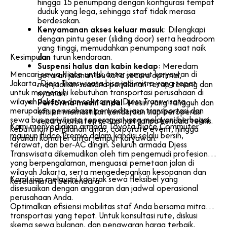
hingga 15 penumpang dengan konfigurasi tempat
duduk yang lega, sehingga staf tidak merasa
berdesakan.
Kenyamanan akses keluar masuk
: Dilengkapi
dengan pintu geser (sliding door) serta headroom
yang tinggi, memudahkan penumpang saat naik
Kesimpulan
dan turun kendaraan.
Suspensi halus dan kabin kedap
: Meredam
Mencari sewa Hiace untuk antar jemput karyawan di
getaran jalanan ibu kota secara optimal,
Jakarta, Djess Transwisata bisa jadi mitra yang tepat
menjadikan suasana perjalanan tetap tenang dan
untuk memenuhi kebutuhan transportasi perusahaan di
nyaman.
wilayah Jakarta dan sekitarnya. Djess Transwisata
Performa mesin andal
: Mesin yang tangguh dan
merupakan perusahaan penyedia jasa transportasi dan
efisien memastikan kendaraan siap beroperasi
sewa bus pariwisata tepercaya yang melayani berbagai
secara konsisten setiap hari tanpa kendala teknis.
Kami menyediakan armada Toyota Hiace Commuter
kebutuhan perjalanan dinas, corporate event, hingga
maupun Hiace Premio dalam kondisi selalu bersih,
layanan komuter antar jemput karyawan.
terawat, dan ber-AC dingin. Seluruh armada Djess
Transwisata dikemudikan oleh tim pengemudi profesional
yang berpengalaman, menguasai pemetaan jalan di
wilayah Jakarta, serta mengedepankan kesopanan dan
Kami siap melayani kontrak sewa fleksibel yang
keselamatan berkendara.
disesuaikan dengan anggaran dan jadwal operasional
perusahaan Anda.
Optimalkan efisiensi mobilitas staf Anda bersama mitra
transportasi yang tepat. Untuk konsultasi rute, diskusi
skema sewa bulanan, dan penawaran harga terbaik,