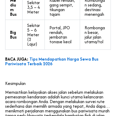
Me
Kabel rendah,
Rombonga
Sekitar
diu
gang sempit,
n sedang,
3,5 – 4
m
tikungan
destinasi
Meter
Bus
tajam
menengah
Sekitar
Portal, JPO
Rombonga
5 – 6
Big
rendah,
n besar,
Meter
Bus
jembatan
jalur jalan
(2
tonase kecil
utama/tol
Lajur)
BACA JUGA:
Tips Mendapatkan Harga Sewa Bus
Pariwisata Terbaik 2026
Kesimpulan
Memastikan kelayakan akses jalan sebelum melakukan
pemesanan kendaraan adalah kunci utama kelancaran
acara rombongan Anda. Dengan melakukan survei rute
sederhana dan memilih armada yang tepat, Anda dapat
menikmati perjalanan menggunakan bus pariwisata murah
tanpa perlu khawatir terkendala hambatan fisik di jalan