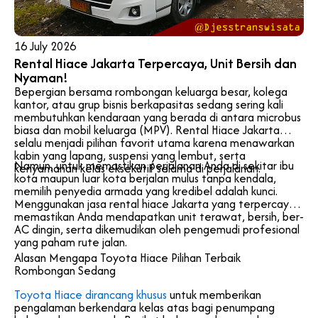
16 July 2026
Rental Hiace Jakarta Terpercaya, Unit Bersih dan
Nyaman!
Bepergian bersama rombongan keluarga besar, kolega
kantor, atau grup bisnis berkapasitas sedang sering kali
membutuhkan kendaraan yang berada di antara microbus
biasa dan mobil keluarga (MPV). Rental Hiace Jakarta
selalu menjadi pilihan favorit utama karena menawarkan
kabin yang lapang, suspensi yang lembut, serta
Namun, untuk memastikan perjalanan Anda di sekitar ibu
kenyamanan kelas eksekutif selama di perjalanan.
kota maupun luar kota berjalan mulus tanpa kendala,
memilih penyedia armada yang kredibel adalah kunci.
Menggunakan jasa rental hiace Jakarta yang terpercaya
memastikan Anda mendapatkan unit terawat, bersih, ber-
AC dingin, serta dikemudikan oleh pengemudi profesional
yang paham rute jalan.
Alasan Mengapa Toyota Hiace Pilihan Terbaik
Rombongan Sedang
Toyota Hiace dirancang khusus
untuk memberikan
pengalaman berkendara kelas atas bagi penumpang