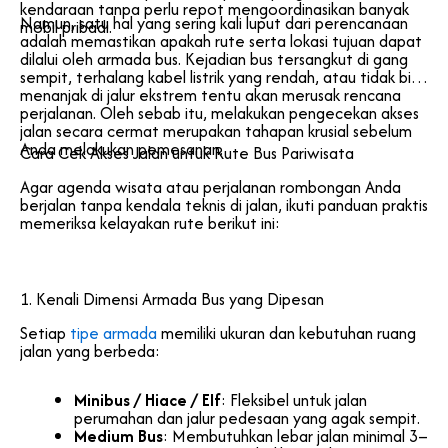
kendaraan tanpa perlu repot mengoordinasikan banyak
Namun, satu hal yang sering kali luput dari perencanaan
mobil pribadi.
adalah memastikan apakah rute serta lokasi tujuan dapat
dilalui oleh armada bus. Kejadian bus tersangkut di gang
sempit, terhalang kabel listrik yang rendah, atau tidak bisa
menanjak di jalur ekstrem tentu akan merusak rencana
perjalanan. Oleh sebab itu, melakukan pengecekan akses
jalan secara cermat merupakan tahapan krusial sebelum
Anda melakukan pemesanan.
Cara Cek Akses Jalan untuk Rute Bus Pariwisata
Agar agenda wisata atau perjalanan rombongan Anda
berjalan tanpa kendala teknis di jalan, ikuti panduan praktis
memeriksa kelayakan rute berikut ini:
1. Kenali Dimensi Armada Bus yang Dipesan
Setiap
tipe armada
memiliki ukuran dan kebutuhan ruang
jalan yang berbeda:
Minibus / Hiace / Elf
: Fleksibel untuk jalan
perumahan dan jalur pedesaan yang agak sempit.
Medium Bus
: Membutuhkan lebar jalan minimal 3–