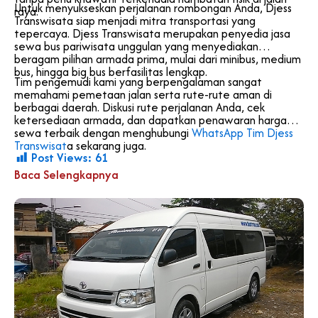
Untuk menyukseskan perjalanan rombongan Anda, Djess
raya.
Transwisata siap menjadi mitra transportasi yang
tepercaya. Djess Transwisata merupakan penyedia jasa
sewa bus pariwisata unggulan yang menyediakan
beragam pilihan armada prima, mulai dari minibus, medium
bus, hingga big bus berfasilitas lengkap.
Tim pengemudi kami yang berpengalaman sangat
memahami pemetaan jalan serta rute-rute aman di
berbagai daerah. Diskusi rute perjalanan Anda, cek
ketersediaan armada, dan dapatkan penawaran harga
sewa terbaik dengan menghubungi
WhatsApp Tim Djess
Transwisat
a sekarang juga.
Post Views:
61
Baca Selengkapnya