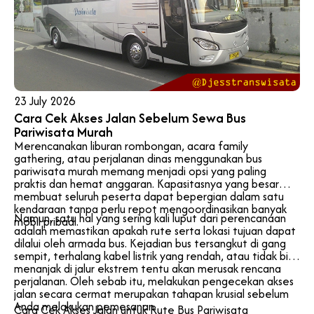
23 July 2026
Cara Cek Akses Jalan Sebelum Sewa Bus
Pariwisata Murah
Merencanakan liburan rombongan, acara family
gathering, atau perjalanan dinas menggunakan bus
pariwisata murah memang menjadi opsi yang paling
praktis dan hemat anggaran. Kapasitasnya yang besar
membuat seluruh peserta dapat bepergian dalam satu
kendaraan tanpa perlu repot mengoordinasikan banyak
Namun, satu hal yang sering kali luput dari perencanaan
mobil pribadi.
adalah memastikan apakah rute serta lokasi tujuan dapat
dilalui oleh armada bus. Kejadian bus tersangkut di gang
sempit, terhalang kabel listrik yang rendah, atau tidak bisa
menanjak di jalur ekstrem tentu akan merusak rencana
perjalanan. Oleh sebab itu, melakukan pengecekan akses
jalan secara cermat merupakan tahapan krusial sebelum
Anda melakukan pemesanan.
Cara Cek Akses Jalan untuk Rute Bus Pariwisata