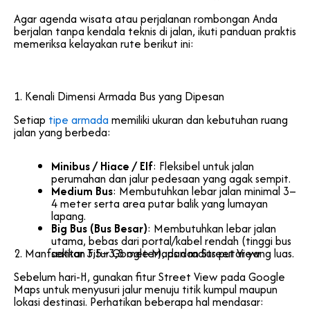
Agar agenda wisata atau perjalanan rombongan Anda
berjalan tanpa kendala teknis di jalan, ikuti panduan praktis
memeriksa kelayakan rute berikut ini:
1. Kenali Dimensi Armada Bus yang Dipesan
Setiap
tipe armada
memiliki ukuran dan kebutuhan ruang
jalan yang berbeda:
Minibus / Hiace / Elf
: Fleksibel untuk jalan
perumahan dan jalur pedesaan yang agak sempit.
Medium Bus
: Membutuhkan lebar jalan minimal 3–
4 meter serta area putar balik yang lumayan
lapang.
Big Bus (Bus Besar)
: Membutuhkan lebar jalan
utama, bebas dari portal/kabel rendah (tinggi bus
2. Manfaatkan Fitur Google Maps dan Street View
sekitar 3,5–3,8 meter), dan radius putar yang luas.
Sebelum hari-H, gunakan fitur Street View pada Google
Maps untuk menyusuri jalur menuju titik kumpul maupun
lokasi destinasi. Perhatikan beberapa hal mendasar: