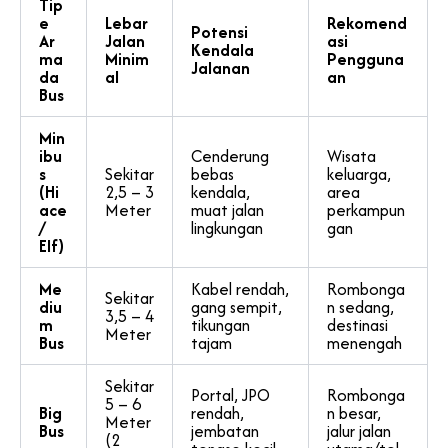
Tip
e
Lebar
Rekomend
Potensi
Ar
Jalan
asi
Kendala
ma
Minim
Pengguna
Jalanan
da
al
an
Bus
Min
ibu
Cenderung
Wisata
s
Sekitar
bebas
keluarga,
(Hi
2,5 – 3
kendala,
area
ace
Meter
muat jalan
perkampun
/
lingkungan
gan
Elf)
Me
Kabel rendah,
Rombonga
Sekitar
diu
gang sempit,
n sedang,
3,5 – 4
m
tikungan
destinasi
Meter
Bus
tajam
menengah
Sekitar
Portal, JPO
Rombonga
5 – 6
Big
rendah,
n besar,
Meter
Bus
jembatan
jalur jalan
(2