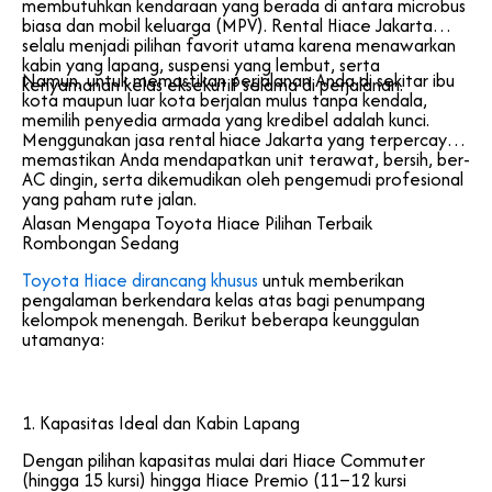
membutuhkan kendaraan yang berada di antara microbus
biasa dan mobil keluarga (MPV). Rental Hiace Jakarta
selalu menjadi pilihan favorit utama karena menawarkan
kabin yang lapang, suspensi yang lembut, serta
Namun, untuk memastikan perjalanan Anda di sekitar ibu
kenyamanan kelas eksekutif selama di perjalanan.
kota maupun luar kota berjalan mulus tanpa kendala,
memilih penyedia armada yang kredibel adalah kunci.
Menggunakan jasa rental hiace Jakarta yang terpercaya
memastikan Anda mendapatkan unit terawat, bersih, ber-
AC dingin, serta dikemudikan oleh pengemudi profesional
yang paham rute jalan.
Alasan Mengapa Toyota Hiace Pilihan Terbaik
Rombongan Sedang
Toyota Hiace dirancang khusus
untuk memberikan
pengalaman berkendara kelas atas bagi penumpang
kelompok menengah. Berikut beberapa keunggulan
utamanya:
1. Kapasitas Ideal dan Kabin Lapang
Dengan pilihan kapasitas mulai dari Hiace Commuter
(hingga 15 kursi) hingga Hiace Premio (11–12 kursi