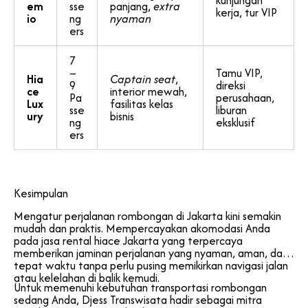
kunjungan
em
sse
panjang,
extra
kerja, tur VIP
io
ng
nyaman
ers
7
–
Tamu VIP,
Hia
Captain seat
,
9
direksi
ce
interior mewah,
Pa
perusahaan,
Lux
fasilitas kelas
sse
liburan
ury
bisnis
ng
eksklusif
ers
Kesimpulan
Mengatur perjalanan rombongan di Jakarta kini semakin
mudah dan praktis. Mempercayakan akomodasi Anda
pada jasa rental hiace Jakarta yang terpercaya
memberikan jaminan perjalanan yang nyaman, aman, dan
tepat waktu tanpa perlu pusing memikirkan navigasi jalan
atau kelelahan di balik kemudi.
Untuk memenuhi kebutuhan transportasi rombongan
sedang Anda, Djess Transwisata hadir sebagai mitra