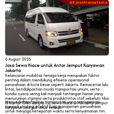
6 August 2026
Jasa Sewa Hiace untuk Antar Jemput Karyawan
Jakarta
Kelancaran mobilitas tenaga kerja merupakan faktor
penting dalam mendukung efisiensi operasional
perusahaan di kota besar seperti Jakarta. Kemacetan lalu
lintas, ketidakpastian moda transportasi umum, serta
kondisi cuaca sering kali menjadi tantangan harian yang
menurunkan stamina serta produktivitas staf sebelum tiba
Menyediakan fasilitas transportasi yang terorganisasi
di kantor. Oleh karena itu, sewa Hiace untuk antar jemput
menjadi strategi efektif bagi manajemen perusahaan
karyawan bisa jadi solusi terbaik.
untuk menjaga ketepatan waktu serta kenyamanan tim.