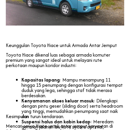
Keunggulan Toyota Hiace untuk Armada Antar Jemput
Toyota Hiace dikenal luas sebagai armada komuter
premium yang sangat ideal untuk melayani rute
perkotaan maupun koridor industri:
Kapasitas lapang
: Mampu menampung 11
hingga 15 penumpang dengan konfigurasi tempat
duduk yang lega, sehingga staf tidak merasa
berdesakan.
Kenyamanan akses keluar masuk
: Dilengkapi
dengan pintu geser (sliding door) serta headroom
yang tinggi, memudahkan penumpang saat naik
Kesimpulan
dan turun kendaraan.
Suspensi halus dan kabin kedap
: Meredam
Mencari sewa Hiace untuk antar jemput karyawan di
getaran jalanan ibu kota secara optimal,