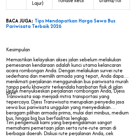
tonase kecil
utama/tol
Lajur)
BACA JUGA:
Tips Mendapatkan Harga Sewa Bus
Pariwisata Terbaik 2026
Kesimpulan
Memastikan kelayakan akses jalan sebelum melakukan
pemesanan kendaraan adalah kunci utama kelancaran
acara rombongan Anda. Dengan melakukan survei rute
sederhana dan memilih armada yang tepat, Anda dapat
menikmati perjalanan menggunakan bus pariwisata murah
tanpa perlu khawatir terkendala hambatan fisik di jalan
Untuk menyukseskan perjalanan rombongan Anda, Djess
raya.
Transwisata siap menjadi mitra transportasi yang
tepercaya. Djess Transwisata merupakan penyedia jasa
sewa bus pariwisata unggulan yang menyediakan
beragam pilihan armada prima, mulai dari minibus, medium
bus, hingga big bus berfasilitas lengkap.
Tim pengemudi kami yang berpengalaman sangat
memahami pemetaan jalan serta rute-rute aman di
berbagai daerah. Diskusi rute perjalanan Anda, cek