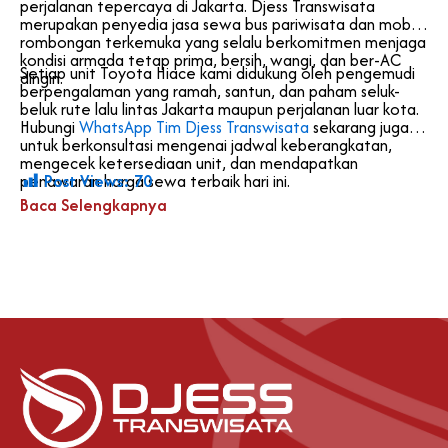
perjalanan tepercaya di Jakarta. Djess Transwisata
merupakan penyedia jasa sewa bus pariwisata dan mobil
rombongan terkemuka yang selalu berkomitmen menjaga
kondisi armada tetap prima, bersih, wangi, dan ber-AC
Setiap unit Toyota Hiace kami didukung oleh pengemudi
dingin.
berpengalaman yang ramah, santun, dan paham seluk-
beluk rute lalu lintas Jakarta maupun perjalanan luar kota.
Hubungi
WhatsApp Tim Djess Transwisata
sekarang juga
untuk berkonsultasi mengenai jadwal keberangkatan,
mengecek ketersediaan unit, dan mendapatkan
Post Views:
70
penawaran harga sewa terbaik hari ini.
Baca Selengkapnya