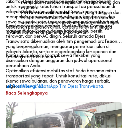
Jakarta, Djess Transwisata bisa jadi mitra yang tepat
menjadikan suasana perjalanan tetap tenang dan
untuk memenuhi kebutuhan transportasi perusahaan di
nyaman.
wilayah Jakarta dan sekitarnya. Djess Transwisata
Performa mesin andal
: Mesin yang tangguh dan
merupakan perusahaan penyedia jasa transportasi dan
efisien memastikan kendaraan siap beroperasi
sewa bus pariwisata tepercaya yang melayani berbagai
secara konsisten setiap hari tanpa kendala teknis.
Kami menyediakan armada Toyota Hiace Commuter
kebutuhan perjalanan dinas, corporate event, hingga
maupun Hiace Premio dalam kondisi selalu bersih,
layanan komuter antar jemput karyawan.
terawat, dan ber-AC dingin. Seluruh armada Djess
Transwisata dikemudikan oleh tim pengemudi profesional
yang berpengalaman, menguasai pemetaan jalan di
wilayah Jakarta, serta mengedepankan kesopanan dan
Kami siap melayani kontrak sewa fleksibel yang
keselamatan berkendara.
disesuaikan dengan anggaran dan jadwal operasional
perusahaan Anda.
Optimalkan efisiensi mobilitas staf Anda bersama mitra
transportasi yang tepat. Untuk konsultasi rute, diskusi
skema sewa bulanan, dan penawaran harga terbaik,
Post Views:
11
segera
hubungi WhatsApp Tim Djess Transwisata
.
Baca Selengkapnya