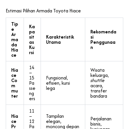
Estimasi Pilihan Armada Toyota Hiace
Tip
Ka
e
pa
Rekomenda
Ar
sit
Karakteristik
si
ma
as
Utama
Penggunaa
da
Ku
n
Hia
rsi
ce
14
Hia
Wisata
–
ce
keluarga,
15
Fungsional,
Co
shuttle
Pa
efisien, kursi
m
acara,
sse
lega
mu
transfer
ng
ter
bandara
ers
11
Hia
–
Tampilan
Perjalanan
ce
12
elegan,
bisnis,
Pr
Pa
moncong depan