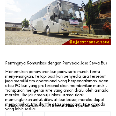
Pentingnya Komunikasi dengan Penyedia Jasa Sewa Bus
Menemukan penawaran bus pariwisata murah tentu
menyenangkan, tetapi pastikan penyedia jasa tersebut
juga memiliki tim operasional yang berpengalaman. Agen
atau PO bus yang profesional akan memberikan masukan
transparan mengenai rute yang aman dilalui oleh armada
mereka. Jika jalur menuju lokasi utama tidak
memungkinkan untuk dilewati bus besar, mereka dapat
menyarankan titik shuttle atau mengganti tipe armada
Panduan Kelayakan Jalan Berdasarkan Tipe Armada
yang lebih sesuai.