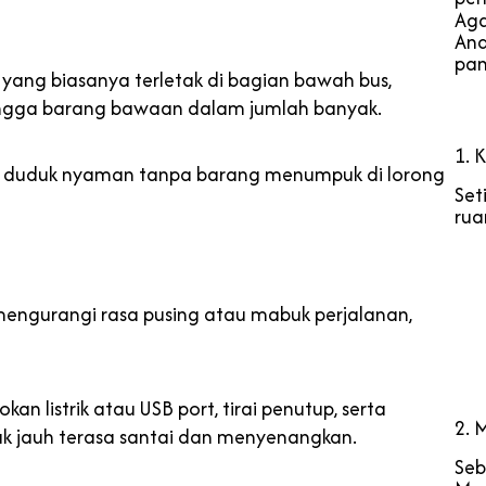
Aga
And
pan
r yang biasanya terletak di bagian bawah bus,
ngga barang bawaan dalam jumlah banyak.
1. 
sa duduk nyaman tanpa barang menumpuk di lorong
Set
rua
 mengurangi rasa pusing atau mabuk perjalanan,
an listrik atau USB port, tirai penutup, serta
2. 
k jauh terasa santai dan menyenangkan.
Seb