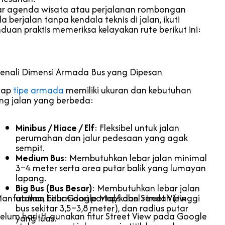
r agenda wisata atau perjalanan rombongan
a berjalan tanpa kendala teknis di jalan, ikuti
duan praktis memeriksa kelayakan rute berikut ini:
Kenali Dimensi Armada Bus yang Dipesan
iap
tipe armada
memiliki ukuran dan kebutuhan
ng jalan yang berbeda:
Minibus / Hiace / Elf
: Fleksibel untuk jalan
perumahan dan jalur pedesaan yang agak
sempit.
Medium Bus
: Membutuhkan lebar jalan minimal
3–4 meter serta area putar balik yang lumayan
lapang.
Big Bus (Bus Besar)
: Membutuhkan lebar jalan
Manfaatkan Fitur Google Maps dan Street View
utama, bebas dari portal/kabel rendah (tinggi
bus sekitar 3,5–3,8 meter), dan radius putar
elum hari-H, gunakan fitur Street View pada Google
yang luas.