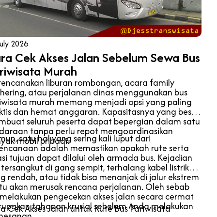
uly 2026
ra Cek Akses Jalan Sebelum Sewa Bus
riwisata Murah
encanakan liburan rombongan, acara family
hering, atau perjalanan dinas menggunakan bus
iwisata murah memang menjadi opsi yang paling
ktis dan hemat anggaran. Kapasitasnya yang besar
buat seluruh peserta dapat bepergian dalam satu
daraan tanpa perlu repot mengoordinasikan
un, satu hal yang sering kali luput dari
yak mobil pribadi.
encanaan adalah memastikan apakah rute serta
asi tujuan dapat dilalui oleh armada bus. Kejadian
 tersangkut di gang sempit, terhalang kabel listrik
g rendah, atau tidak bisa menanjak di jalur ekstrem
tu akan merusak rencana perjalanan. Oleh sebab
, melakukan pengecekan akses jalan secara cermat
upakan tahapan krusial sebelum Anda melakukan
a Cek Akses Jalan untuk Rute Bus Pariwisata
mesanan.