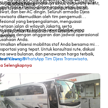
i menyediakan armada Toyota Hiace Commuter
bagai kebutuhan perjalanan dinas, corporate event,
kendala teknis.
pun Hiace Premio dalam kondisi selalu bersih,
gga layanan komuter antar jemput karyawan.
awat, dan ber-AC dingin. Seluruh armada Djess
nswisata dikemudikan oleh tim pengemudi
fesional yang berpengalaman, menguasai
etaan jalan di wilayah Jakarta, serta
i siap melayani kontrak sewa fleksibel yang
gedepankan kesopanan dan keselamatan
esuaikan dengan anggaran dan jadwal operasional
kendara.
usahaan Anda.
imalkan efisiensi mobilitas staf Anda bersama mitra
nsportasi yang tepat. Untuk konsultasi rute, diskusi
ma sewa bulanan, dan penawaran harga terbaik,
gera
Post Views:
hubungi WhatsApp Tim Djess Transwisata
8
.
a Selengkapnya