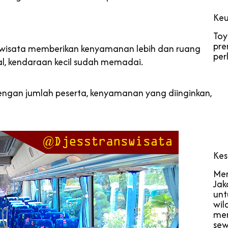
Keu
Toy
pre
ariwisata memberikan kenyamanan lebih dan ruang
per
al, kendaraan kecil sudah memadai.
 dengan jumlah peserta, kenyamanan yang diinginkan,
Kes
Men
Jak
unt
wil
mer
sew