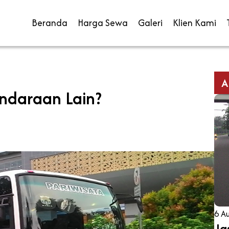
Beranda
Harga Sewa
Galeri
Klien Kami
A
ndaraan Lain?
6 A
Ja