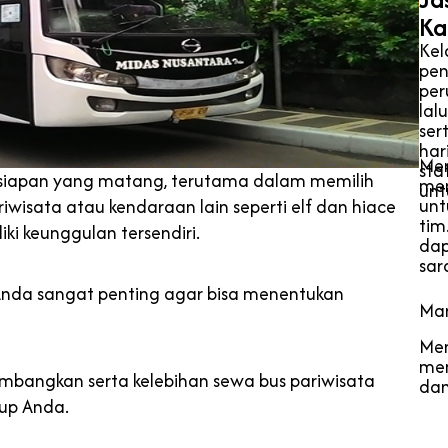
Ka
Kel
pen
per
lal
ser
har
Men
sta
iapan yang matang, terutama dalam memilih
men
unt
unt
riwisata atau kendaraan lain seperti elf dan hiace
tim
ki keunggulan tersendiri.
dap
sar
nda sangat penting agar bisa menentukan
Man
Me
mem
timbangkan serta kelebihan sewa bus pariwisata
dan
rup Anda.