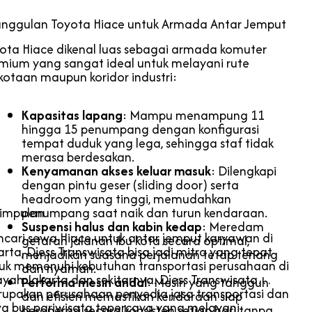
nggulan Toyota Hiace untuk Armada Antar Jemput
ota Hiace dikenal luas sebagai armada komuter
mium yang sangat ideal untuk melayani rute
kotaan maupun koridor industri:
Kapasitas lapang
: Mampu menampung 11
hingga 15 penumpang dengan konfigurasi
tempat duduk yang lega, sehingga staf tidak
merasa berdesakan.
Kenyamanan akses keluar masuk
: Dilengkapi
dengan pintu geser (sliding door) serta
headroom yang tinggi, memudahkan
impulan
penumpang saat naik dan turun kendaraan.
Suspensi halus dan kabin kedap
: Meredam
cari sewa Hiace untuk antar jemput karyawan di
getaran jalanan ibu kota secara optimal,
arta, Djess Transwisata bisa jadi mitra yang tepat
menjadikan suasana perjalanan tetap tenang
uk memenuhi kebutuhan transportasi perusahaan di
dan nyaman.
ayah Jakarta dan sekitarnya. Djess Transwisata
Performa mesin andal
: Mesin yang tangguh
upakan perusahaan penyedia jasa transportasi dan
dan efisien memastikan kendaraan siap
a bus pariwisata tepercaya yang melayani
beroperasi secara konsisten setiap hari tanpa