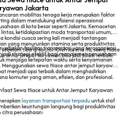
ryawan Jakarta
ancaran mobilitas tenaga kerja merupakan faktor
ting dalam mendukung efisiensi operasional
usahaan di kota besar seperti Jakarta. Kemacetan
u lintas, ketidakpastian moda transportasi umum,
ta kondisi cuaca sering kali menjadi tantangan
ian yang menurunkan stamina serta produktivitas
yediakan fasilitas transportasi yang terorganisasi
f sebelum tiba di kantor. Oleh karena itu, sewa Hiace
jadi strategi efektif bagi manajemen perusahaan
uk antar jemput karyawan bisa jadi solusi terbaik.
uk menjaga ketepatan waktu serta kenyamanan
. Menggunakan sewa Hiace antar jemput karyawan
at menjadi opsi terbaik dalam menghadirkan
ana komuter yang aman, efisien, dan profesional.
faat Sewa Hiace untuk Antar Jemput Karyawan
nerapkan
layanan transportasi terpadu
untuk staf
berikan keuntungan langsung bagi produktivitas
 citra perusahaan: