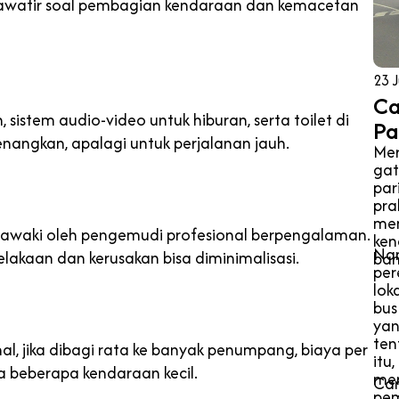
khawatir soal pembagian kendaraan dan kemacetan
23 J
Ca
n, sistem audio-video untuk hiburan, serta toilet di
Pa
nangkan, apalagi untuk perjalanan jauh.
Mer
gat
par
pra
mem
diawaki oleh pengemudi profesional berpengalaman.
ken
Nam
elakaan dan kerusakan bisa diminimalisasi.
ban
per
lok
bus
yan
ten
al, jika dibagi rata ke banyak penumpang, biaya per
itu
a beberapa kendaraan kecil.
mer
Car
pe