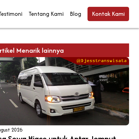
Testimoni
Tentang Kami
Blog
Kontak Kami
rtikel Menarik lainnya
ugust 2026
sa Sewa Hiace untuk Antar Jemput