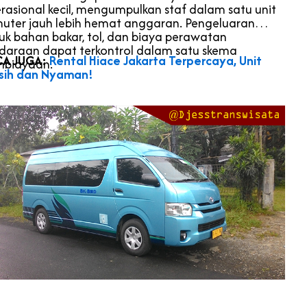
rasional kecil, mengumpulkan staf dalam satu unit
uter jauh lebih hemat anggaran. Pengeluaran
uk bahan bakar, tol, dan biaya perawatan
daraan dapat terkontrol dalam satu skema
CA JUGA:
Rental Hiace Jakarta Terpercaya, Unit
biayaan.
sih dan Nyaman!