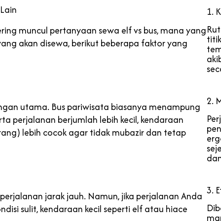
Lain
1. 
Rut
ering muncul pertanyaan sewa elf vs bus, mana yang
tit
ang akan disewa, berikut beberapa faktor yang
tem
aki
sec
2. 
gan utama. Bus pariwisata biasanya menampung
Per
ta perjalanan berjumlah lebih kecil, kendaraan
pen
orang) lebih cocok agar tidak mubazir dan tetap
erg
sej
dan
3. 
 perjalanan jarak jauh. Namun, jika perjalanan Anda
Dib
disi sulit, kendaraan kecil seperti elf atau hiace
man