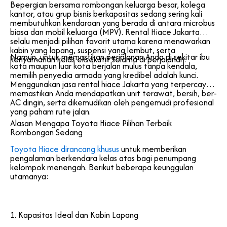
Bepergian bersama rombongan keluarga besar, kolega
kantor, atau grup bisnis berkapasitas sedang sering kali
membutuhkan kendaraan yang berada di antara microbus
biasa dan mobil keluarga (MPV). Rental Hiace Jakarta
selalu menjadi pilihan favorit utama karena menawarkan
kabin yang lapang, suspensi yang lembut, serta
Namun, untuk memastikan perjalanan Anda di sekitar ibu
kenyamanan kelas eksekutif selama di perjalanan.
kota maupun luar kota berjalan mulus tanpa kendala,
memilih penyedia armada yang kredibel adalah kunci.
Menggunakan jasa rental hiace Jakarta yang terpercaya
memastikan Anda mendapatkan unit terawat, bersih, ber-
AC dingin, serta dikemudikan oleh pengemudi profesional
yang paham rute jalan.
Alasan Mengapa Toyota Hiace Pilihan Terbaik
Rombongan Sedang
Toyota Hiace dirancang khusus
untuk memberikan
pengalaman berkendara kelas atas bagi penumpang
kelompok menengah. Berikut beberapa keunggulan
utamanya:
1. Kapasitas Ideal dan Kabin Lapang