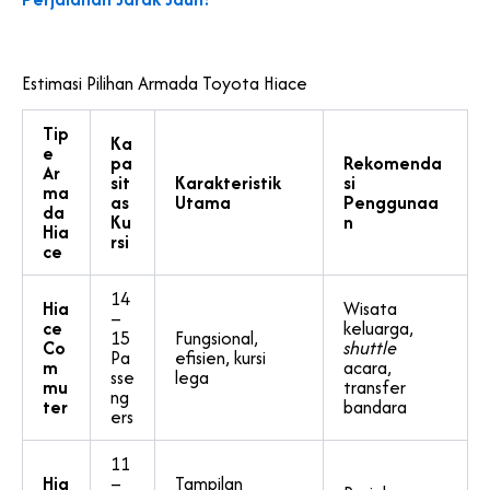
Estimasi Pilihan Armada Toyota Hiace
Tip
Ka
e
pa
Rekomenda
Ar
sit
Karakteristik
si
ma
as
Utama
Penggunaa
da
Ku
n
Hia
rsi
ce
14
Hia
Wisata
–
ce
keluarga,
15
Fungsional,
Co
shuttle
Pa
efisien, kursi
m
acara,
sse
lega
mu
transfer
ng
ter
bandara
ers
11
Hia
–
Tampilan