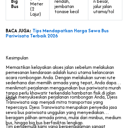
Big
rendah,
n besar,
Meter
Bus
jembatan
jalur jalan
(2
tonase kecil
utama/tol
Lajur)
BACA JUGA:
Tips Mendapatkan Harga Sewa Bus
Pariwisata Terbaik 2026
Kesimpulan
Memastikan kelayakan akses jalan sebelum melakukan
pemesanan kendaraan adalah kunci utama kelancaran
acara rombongan Anda. Dengan melakukan survei rute
sederhana dan memilih armada yang tepat, Anda dapat
menikmati perjalanan menggunakan bus pariwisata murah
tanpa perlu khawatir terkendala hambatan fisik di jalan
Untuk menyukseskan perjalanan rombongan Anda, Djess
raya.
Transwisata siap menjadi mitra transportasi yang
tepercaya. Djess Transwisata merupakan penyedia jasa
sewa bus pariwisata unggulan yang menyediakan
beragam pilihan armada prima, mulai dari minibus, medium
bus, hingga big bus berfasilitas lengkap.
Tim pengemudi kami yang berpengalaman sangat