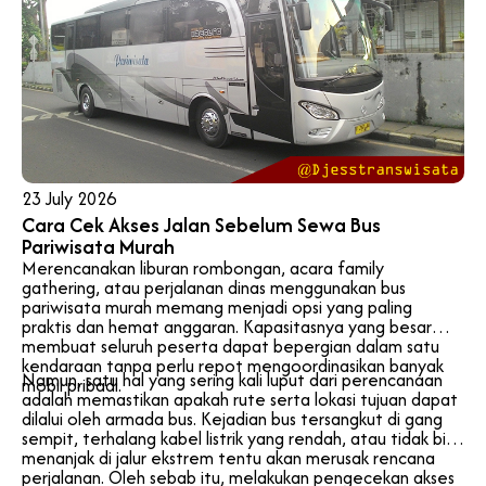
23 July 2026
Cara Cek Akses Jalan Sebelum Sewa Bus
Pariwisata Murah
Merencanakan liburan rombongan, acara family
gathering, atau perjalanan dinas menggunakan bus
pariwisata murah memang menjadi opsi yang paling
praktis dan hemat anggaran. Kapasitasnya yang besar
membuat seluruh peserta dapat bepergian dalam satu
kendaraan tanpa perlu repot mengoordinasikan banyak
Namun, satu hal yang sering kali luput dari perencanaan
mobil pribadi.
adalah memastikan apakah rute serta lokasi tujuan dapat
dilalui oleh armada bus. Kejadian bus tersangkut di gang
sempit, terhalang kabel listrik yang rendah, atau tidak bisa
menanjak di jalur ekstrem tentu akan merusak rencana
perjalanan. Oleh sebab itu, melakukan pengecekan akses