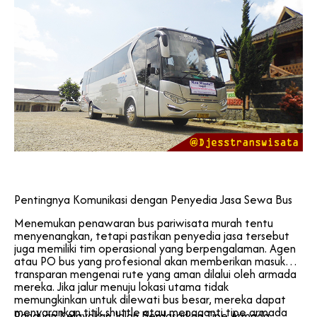
Pentingnya Komunikasi dengan Penyedia Jasa Sewa Bus
Menemukan penawaran bus pariwisata murah tentu
menyenangkan, tetapi pastikan penyedia jasa tersebut
juga memiliki tim operasional yang berpengalaman. Agen
atau PO bus yang profesional akan memberikan masukan
transparan mengenai rute yang aman dilalui oleh armada
mereka. Jika jalur menuju lokasi utama tidak
memungkinkan untuk dilewati bus besar, mereka dapat
menyarankan titik shuttle atau mengganti tipe armada
Panduan Kelayakan Jalan Berdasarkan Tipe Armada