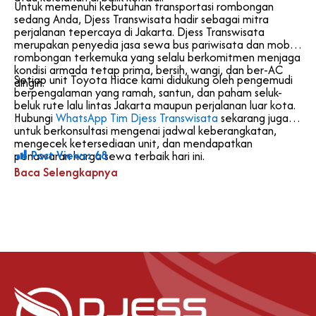
Untuk memenuhi kebutuhan transportasi rombongan
sedang Anda, Djess Transwisata hadir sebagai mitra
perjalanan tepercaya di Jakarta. Djess Transwisata
merupakan penyedia jasa sewa bus pariwisata dan mobil
rombongan terkemuka yang selalu berkomitmen menjaga
kondisi armada tetap prima, bersih, wangi, dan ber-AC
Setiap unit Toyota Hiace kami didukung oleh pengemudi
dingin.
berpengalaman yang ramah, santun, dan paham seluk-
beluk rute lalu lintas Jakarta maupun perjalanan luar kota.
Hubungi
WhatsApp Tim Djess Transwisata
sekarang juga
untuk berkonsultasi mengenai jadwal keberangkatan,
mengecek ketersediaan unit, dan mendapatkan
Post Views:
68
penawaran harga sewa terbaik hari ini.
Baca Selengkapnya