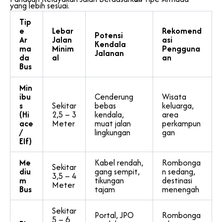
yang lebih sesuai.
Tip
e
Lebar
Rekomend
Potensi
Ar
Jalan
asi
Kendala
ma
Minim
Pengguna
Jalanan
da
al
an
Bus
Min
ibu
Cenderung
Wisata
s
Sekitar
bebas
keluarga,
(Hi
2,5 – 3
kendala,
area
ace
Meter
muat jalan
perkampun
/
lingkungan
gan
Elf)
Me
Kabel rendah,
Rombonga
Sekitar
diu
gang sempit,
n sedang,
3,5 – 4
m
tikungan
destinasi
Meter
Bus
tajam
menengah
Sekitar
Portal, JPO
Rombonga
5 – 6