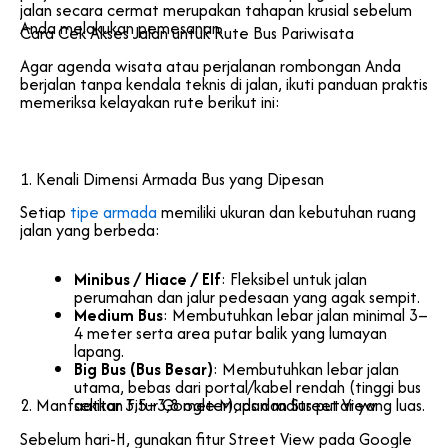
jalan secara cermat merupakan tahapan krusial sebelum
Anda melakukan pemesanan.
Cara Cek Akses Jalan untuk Rute Bus Pariwisata
Agar agenda wisata atau perjalanan rombongan Anda
berjalan tanpa kendala teknis di jalan, ikuti panduan praktis
memeriksa kelayakan rute berikut ini:
1. Kenali Dimensi Armada Bus yang Dipesan
Setiap
tipe armada
memiliki ukuran dan kebutuhan ruang
jalan yang berbeda:
Minibus / Hiace / Elf
: Fleksibel untuk jalan
perumahan dan jalur pedesaan yang agak sempit.
Medium Bus
: Membutuhkan lebar jalan minimal 3–
4 meter serta area putar balik yang lumayan
lapang.
Big Bus (Bus Besar)
: Membutuhkan lebar jalan
utama, bebas dari portal/kabel rendah (tinggi bus
2. Manfaatkan Fitur Google Maps dan Street View
sekitar 3,5–3,8 meter), dan radius putar yang luas.
Sebelum hari-H, gunakan fitur Street View pada Google