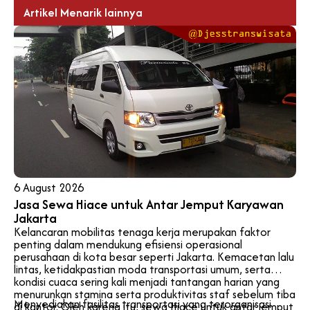
Artikel Menarik lainnya
6 August 2026
Jasa Sewa Hiace untuk Antar Jemput Karyawan
Jakarta
Kelancaran mobilitas tenaga kerja merupakan faktor
penting dalam mendukung efisiensi operasional
perusahaan di kota besar seperti Jakarta. Kemacetan lalu
lintas, ketidakpastian moda transportasi umum, serta
kondisi cuaca sering kali menjadi tantangan harian yang
menurunkan stamina serta produktivitas staf sebelum tiba
Menyediakan fasilitas transportasi yang terorganisasi
di kantor. Oleh karena itu, sewa Hiace untuk antar jemput