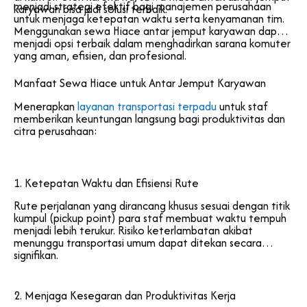
menjadi strategi efektif bagi manajemen perusahaan
karyawan bisa jadi solusi terbaik.
untuk menjaga ketepatan waktu serta kenyamanan tim.
Menggunakan sewa Hiace antar jemput karyawan dapat
menjadi opsi terbaik dalam menghadirkan sarana komuter
yang aman, efisien, dan profesional.
Manfaat Sewa Hiace untuk Antar Jemput Karyawan
Menerapkan
layanan transportasi terpadu
untuk staf
memberikan keuntungan langsung bagi produktivitas dan
citra perusahaan:
1. Ketepatan Waktu dan Efisiensi Rute
Rute perjalanan yang dirancang khusus sesuai dengan titik
kumpul (pickup point) para staf membuat waktu tempuh
menjadi lebih terukur. Risiko keterlambatan akibat
menunggu transportasi umum dapat ditekan secara
signifikan.
2. Menjaga Kesegaran dan Produktivitas Kerja