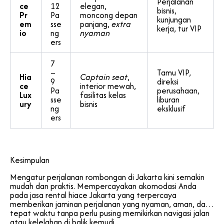
Perjalanan
ce
12
elegan,
bisnis,
Pr
Pa
moncong depan
kunjungan
em
sse
panjang,
extra
kerja, tur VIP
io
ng
nyaman
ers
7
–
Tamu VIP,
Hia
Captain seat
,
9
direksi
ce
interior mewah,
Pa
perusahaan,
Lux
fasilitas kelas
sse
liburan
ury
bisnis
ng
eksklusif
ers
Kesimpulan
Mengatur perjalanan rombongan di Jakarta kini semakin
mudah dan praktis. Mempercayakan akomodasi Anda
pada jasa rental hiace Jakarta yang terpercaya
memberikan jaminan perjalanan yang nyaman, aman, dan
tepat waktu tanpa perlu pusing memikirkan navigasi jalan
atau kelelahan di balik kemudi.