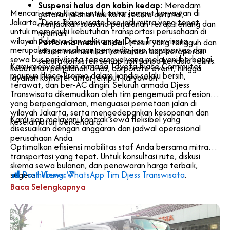
Suspensi halus dan kabin kedap
: Meredam
Mencari sewa Hiace untuk antar jemput karyawan di
getaran jalanan ibu kota secara optimal,
Jakarta, Djess Transwisata bisa jadi mitra yang tepat
menjadikan suasana perjalanan tetap tenang dan
untuk memenuhi kebutuhan transportasi perusahaan di
nyaman.
wilayah Jakarta dan sekitarnya. Djess Transwisata
Performa mesin andal
: Mesin yang tangguh dan
merupakan perusahaan penyedia jasa transportasi dan
efisien memastikan kendaraan siap beroperasi
sewa bus pariwisata tepercaya yang melayani berbagai
secara konsisten setiap hari tanpa kendala teknis.
Kami menyediakan armada Toyota Hiace Commuter
kebutuhan perjalanan dinas, corporate event, hingga
maupun Hiace Premio dalam kondisi selalu bersih,
layanan komuter antar jemput karyawan.
terawat, dan ber-AC dingin. Seluruh armada Djess
Transwisata dikemudikan oleh tim pengemudi profesional
yang berpengalaman, menguasai pemetaan jalan di
wilayah Jakarta, serta mengedepankan kesopanan dan
Kami siap melayani kontrak sewa fleksibel yang
keselamatan berkendara.
disesuaikan dengan anggaran dan jadwal operasional
perusahaan Anda.
Optimalkan efisiensi mobilitas staf Anda bersama mitra
transportasi yang tepat. Untuk konsultasi rute, diskusi
skema sewa bulanan, dan penawaran harga terbaik,
Post Views:
7
segera
hubungi WhatsApp Tim Djess Transwisata
.
Baca Selengkapnya