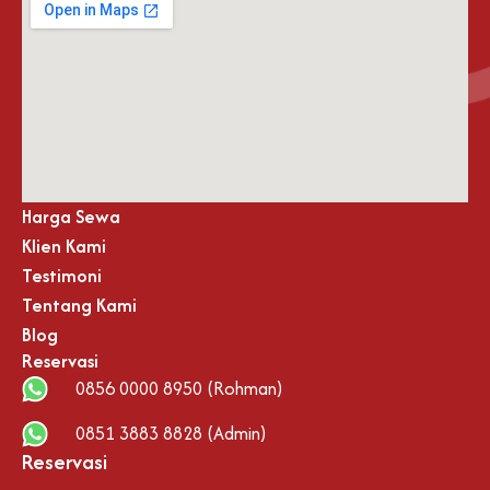
Harga Sewa
Klien Kami
Testimoni
Tentang Kami
Blog
Reservasi
0856 0000 8950 (Rohman)
0851 3883 8828 (Admin)
Reservasi
F
I
X