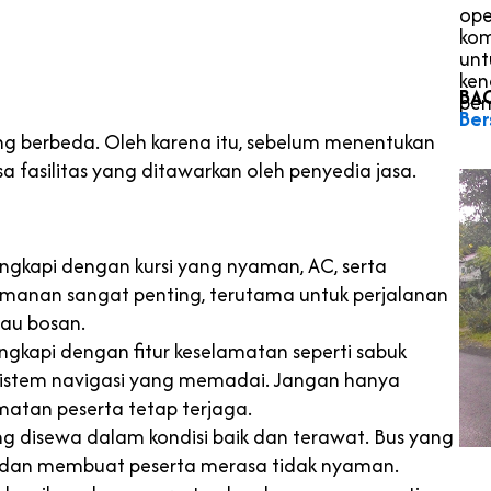
ope
kom
unt
ken
BA
pem
Ber
ang berbeda. Oleh karena itu, sebelum menentukan
a fasilitas yang ditawarkan oleh penyedia jasa.
ngkapi dengan kursi yang nyaman, AC, serta
nyamanan sangat penting, terutama untuk perjalanan
tau bosan.
ngkapi dengan fitur keselamatan seperti sabuk
istem navigasi yang memadai. Jangan hanya
matan peserta tetap terjaga.
g disewa dalam kondisi baik dan terawat. Bus yang
a dan membuat peserta merasa tidak nyaman.