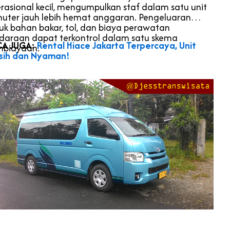
rasional kecil, mengumpulkan staf dalam satu unit
uter jauh lebih hemat anggaran. Pengeluaran
uk bahan bakar, tol, dan biaya perawatan
daraan dapat terkontrol dalam satu skema
CA JUGA:
Rental Hiace Jakarta Terpercaya, Unit
biayaan.
sih dan Nyaman!