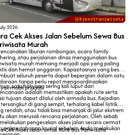
uly 2026
ra Cek Akses Jalan Sebelum Sewa Bus
riwisata Murah
encanakan liburan rombongan, acara family
hering, atau perjalanan dinas menggunakan bus
iwisata murah memang menjadi opsi yang paling
ktis dan hemat anggaran. Kapasitasnya yang besar
buat seluruh peserta dapat bepergian dalam satu
daraan tanpa perlu repot mengoordinasikan
un, satu hal yang sering kali luput dari
yak mobil pribadi.
encanaan adalah memastikan apakah rute serta
asi tujuan dapat dilalui oleh armada bus. Kejadian
 tersangkut di gang sempit, terhalang kabel listrik
g rendah, atau tidak bisa menanjak di jalur ekstrem
tu akan merusak rencana perjalanan. Oleh sebab
, melakukan pengecekan akses jalan secara cermat
upakan tahapan krusial sebelum Anda melakukan
a Cek Akses Jalan untuk Rute Bus Pariwisata
mesanan.