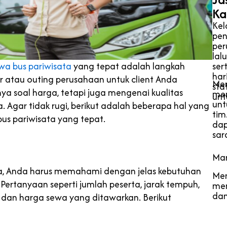
Ka
Kel
pen
per
lal
wa bus pariwisata
yang tepat adalah langkah
ser
har
r atau outing perusahaan untuk client Anda
Men
sta
nya soal harga, tetapi juga mengenai kualitas
men
unt
unt
 Agar tidak rugi, berikut adalah beberapa hal yang
tim
us pariwisata yang tepat.
dap
sar
Man
ta, Anda harus memahami dengan jelas kebutuhan
Me
 Pertanyaan seperti jumlah peserta, jarak tempuh,
mem
dan
 dan harga sewa yang ditawarkan. Berikut