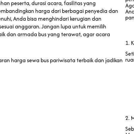
n peserta, durasi acara, fasilitas yang
Aga
membandingkan harga dari berbagai penyedia dan
And
pan
uhi, Anda bisa menghindari kerugian dan
esuai anggaran. Jangan lupa untuk memilih
aik dan armada bus yang terawat, agar acara
1. 
Set
rua
n harga sewa bus pariwisata terbaik dan jadikan
2. 
Seb