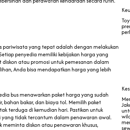
ebersihan dan perawatan kendaraan secara rutin.
Keu
Toy
pre
per
s pariwisata yang tepat adalah dengan melakukan
etiap penyedia memiliki kebijakan harga yang
 diskon atau promosi untuk pemesanan dalam
ihan, Anda bisa mendapatkan harga yang lebih
Kes
yedia bus menawarkan paket harga yang sudah
Men
, bahan bakar, dan biaya tol. Memilih paket
Jak
ak terduga di kemudian hari. Pastikan untuk
unt
wil
 yang tidak tercantum dalam penawaran awal.
mer
k meminta diskon atau penawaran khusus,
sew