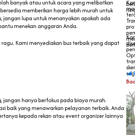
lah banyak atau untuk acara yang melibatkan
Kam
ber
mau
hin
 bersedia memberikan harga lebih murah untuk
ter
itu, jangan lupa untuk menanyakan apakah ada
Tra
bantu menekan anggaran Anda.
pro
pem
Kam
men
 ragu. Kami menyediakan bus terbaik yang dapat
dis
ber
per
Opt
tra
ske
se
Bac
g, jangan hanya berfokus pada biaya murah.
tasi baik yang menawarkan pelayanan terbaik. Anda
ertanya kepada rekan atau event organizer lainnya