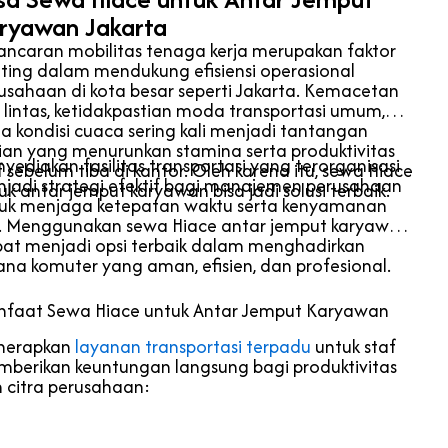
ryawan Jakarta
ancaran mobilitas tenaga kerja merupakan faktor
ting dalam mendukung efisiensi operasional
usahaan di kota besar seperti Jakarta. Kemacetan
u lintas, ketidakpastian moda transportasi umum,
ta kondisi cuaca sering kali menjadi tantangan
ian yang menurunkan stamina serta produktivitas
yediakan fasilitas transportasi yang terorganisasi
f sebelum tiba di kantor. Oleh karena itu, sewa Hiace
jadi strategi efektif bagi manajemen perusahaan
uk antar jemput karyawan bisa jadi solusi terbaik.
uk menjaga ketepatan waktu serta kenyamanan
. Menggunakan sewa Hiace antar jemput karyawan
at menjadi opsi terbaik dalam menghadirkan
ana komuter yang aman, efisien, dan profesional.
faat Sewa Hiace untuk Antar Jemput Karyawan
nerapkan
layanan transportasi terpadu
untuk staf
berikan keuntungan langsung bagi produktivitas
 citra perusahaan: