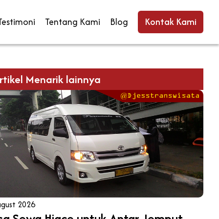
Testimoni
Tentang Kami
Blog
Kontak Kami
rtikel Menarik lainnya
ugust 2026
sa Sewa Hiace untuk Antar Jemput