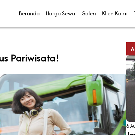
Beranda
Harga Sewa
Galeri
Klien Kami
A
us Pariwisata!
6 A
Ja