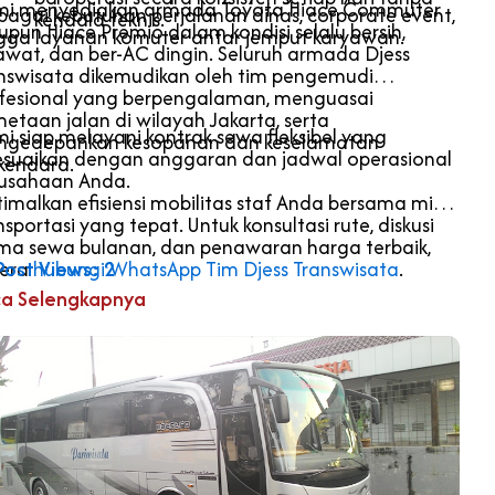
i menyediakan armada Toyota Hiace Commuter
bagai kebutuhan perjalanan dinas, corporate event,
kendala teknis.
pun Hiace Premio dalam kondisi selalu bersih,
gga layanan komuter antar jemput karyawan.
awat, dan ber-AC dingin. Seluruh armada Djess
nswisata dikemudikan oleh tim pengemudi
fesional yang berpengalaman, menguasai
etaan jalan di wilayah Jakarta, serta
i siap melayani kontrak sewa fleksibel yang
gedepankan kesopanan dan keselamatan
esuaikan dengan anggaran dan jadwal operasional
kendara.
usahaan Anda.
imalkan efisiensi mobilitas staf Anda bersama mitra
nsportasi yang tepat. Untuk konsultasi rute, diskusi
ma sewa bulanan, dan penawaran harga terbaik,
gera
Post Views:
hubungi WhatsApp Tim Djess Transwisata
2
.
a Selengkapnya