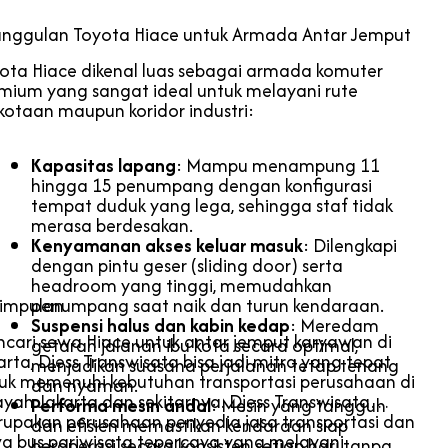
nggulan Toyota Hiace untuk Armada Antar Jemput
ota Hiace dikenal luas sebagai armada komuter
mium yang sangat ideal untuk melayani rute
kotaan maupun koridor industri:
Kapasitas lapang
: Mampu menampung 11
hingga 15 penumpang dengan konfigurasi
tempat duduk yang lega, sehingga staf tidak
merasa berdesakan.
Kenyamanan akses keluar masuk
: Dilengkapi
dengan pintu geser (sliding door) serta
headroom yang tinggi, memudahkan
impulan
penumpang saat naik dan turun kendaraan.
Suspensi halus dan kabin kedap
: Meredam
cari sewa Hiace untuk antar jemput karyawan di
getaran jalanan ibu kota secara optimal,
arta, Djess Transwisata bisa jadi mitra yang tepat
menjadikan suasana perjalanan tetap tenang
uk memenuhi kebutuhan transportasi perusahaan di
dan nyaman.
ayah Jakarta dan sekitarnya. Djess Transwisata
Performa mesin andal
: Mesin yang tangguh
upakan perusahaan penyedia jasa transportasi dan
dan efisien memastikan kendaraan siap
a bus pariwisata tepercaya yang melayani
beroperasi secara konsisten setiap hari tanpa