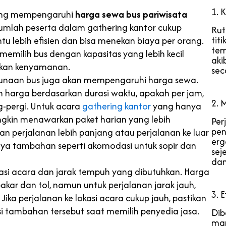
1. 
yang mempengaruhi
harga sewa bus pariwisata
 jumlah peserta dalam gathering kantor cukup
Rut
tit
tu lebih efisien dan bisa menekan biaya per orang.
tem
, memilih bus dengan kapasitas yang lebih kecil
aki
kan kenyamanan.
sec
nggunaan bus juga akan mempengaruhi harga sewa.
harga berdasarkan durasi waktu, apakah per jam,
2. 
g-pergi. Untuk acara
gathering kantor
yang hanya
ngkin menawarkan paket harian yang lebih
Per
pen
an perjalanan lebih panjang atau perjalanan ke luar
erg
ya tambahan seperti akomodasi untuk sopir dan
sej
dan
asi acara dan jarak tempuh yang dibutuhkan. Harga
ar dan tol, namun untuk perjalanan jarak jauh,
3. 
ika perjalanan ke lokasi acara cukup jauh, pastikan
 tambahan tersebut saat memilih penyedia jasa.
Dib
man