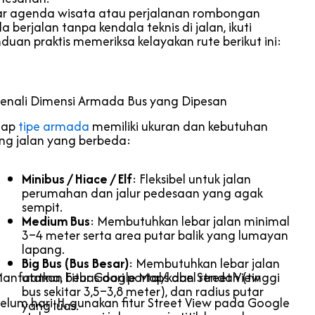
r agenda wisata atau perjalanan rombongan
a berjalan tanpa kendala teknis di jalan, ikuti
duan praktis memeriksa kelayakan rute berikut ini:
Kenali Dimensi Armada Bus yang Dipesan
iap
tipe armada
memiliki ukuran dan kebutuhan
ng jalan yang berbeda:
Minibus / Hiace / Elf
: Fleksibel untuk jalan
perumahan dan jalur pedesaan yang agak
sempit.
Medium Bus
: Membutuhkan lebar jalan minimal
3–4 meter serta area putar balik yang lumayan
lapang.
Big Bus (Bus Besar)
: Membutuhkan lebar jalan
Manfaatkan Fitur Google Maps dan Street View
utama, bebas dari portal/kabel rendah (tinggi
bus sekitar 3,5–3,8 meter), dan radius putar
elum hari-H, gunakan fitur Street View pada Google
yang luas.