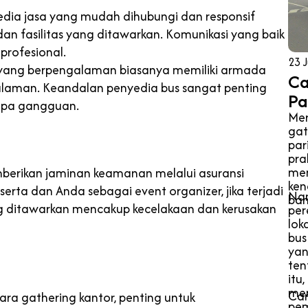
yedia jasa yang mudah dihubungi dan responsif
an fasilitas yang ditawarkan. Komunikasi yang baik
profesional.
23 J
yang berpengalaman biasanya memiliki armada
Ca
alaman. Keandalan penyedia bus sangat penting
Pa
anpa gangguan.
Mer
gat
par
pra
mem
mberikan jaminan keamanan melalui asuransi
ken
erta dan Anda sebagai event organizer, jika terjadi
Nam
ban
yang ditawarkan mencakup kecelakaan dan kerusakan
per
lok
bus
yan
ten
itu
mer
Car
ra gathering kantor, penting untuk
pe